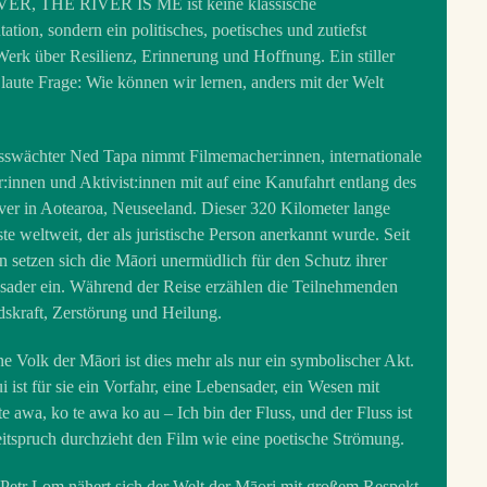
ER, THE RIVER IS ME ist keine klassische
tion, sondern ein politisches, poetisches und zutiefst
erk über Resilienz, Erinnerung und Hoffnung. Ein stiller
 laute Frage: Wie können wir lernen, anders mit der Welt
sswächter Ned Tapa nimmt Filmemacher:innen, internationale
r:innen und Aktivist:innen mit auf eine Kanufahrt entlang des
er in Aotearoa, Neuseeland. Dieser 320 Kilometer lange
rste weltweit, der als juristische Person anerkannt wurde. Seit
n setzen sich die Māori unermüdlich für den Schutz ihrer
sader ein. Während der Reise erzählen die Teilnehmenden
skraft, Zerstörung und Heilung.
ne Volk der Māori ist dies mehr als nur ein symbolischer Akt.
ist für sie ein Vorfahr, eine Lebensader, ein Wesen mit
e awa, ko te awa ko au – Ich bin der Fluss, und der Fluss ist
eitspruch durchzieht den Film wie eine poetische Strömung.
Petr Lom nähert sich der Welt der Māori mit großem Respekt.