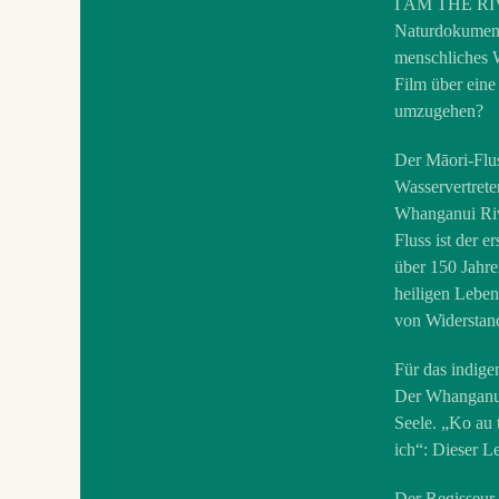
I AM THE RIV
Naturdokumenta
menschliches W
Film über eine
umzugehen?
Der Māori-Flu
Wasservertrete
Whanganui Riv
Fluss ist der e
über 150 Jahre
heiligen Leben
von Widerstand
Für das indige
Der Whanganui 
Seele. „Ko au t
ich“: Dieser L
Der Regisseur 